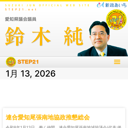
1月 13, 2026
連合愛知尾張南地協政推懇総会
令和8年1月13日 働く仲間 連合愛知尾張南地域協議会(代表:後