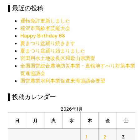
▌最近の投稿
運転免許更新しました
稲沢市高齢者芸能大会
Happy Birthday 68
夏まつり盆踊り続きます
夏まつり盆踊り始まりました
宮田用水土地改良区和歌山県調査
全国国営総合農地防災事業・直轄地すべり対策事業
促進協議会
国営農業水利事業促進東海協議会要望
▌投稿カレンダー
2026年1月
日
月
火
水
木
金
土
1
2
3