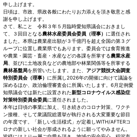
申し上げます。
日頃は、市政、県政各般にわたりお力添えを頂き敬意と感
謝を申し上げます。
さて、私こと 令和３年５月臨時愛知県議会におきまし
て、３回目となる
農林水産委員会委員（理事）
に選任され
ました。本県は農業産出額が３千億円を超え全国の第３グ
ループに位置し農業県でもあります。委員会では食育推進
や農業・園芸・畜産・水産などの各課を所掌する
農業水産
局
、並びに土地改良などの農地部や林業関係等を所掌する
農林基盤局
を所管いたします。また、
アジア競技大会調査
特別委員会（理事）
に所属し2026年の開催に向けて議論を
深めるほか、政治倫理審査会に所属いたします。6月定例愛
知県議会では新たに設置された
新型コロナウイルス感染症
対策特別委員会委員
に選任されました。
本年は日頃の事業に加え、引き続きのコロナ対策、ワクチ
ン接種、そして衆議院総選挙が執行される大変重要な節目
の年度です。「新しい生活様式」が定着しWITH/AFTERコ
ロナの新しい社会が形成されるように願ってやみません。
皆様にはより一層ご自愛を頂き、地域の安全安心、稲沢市