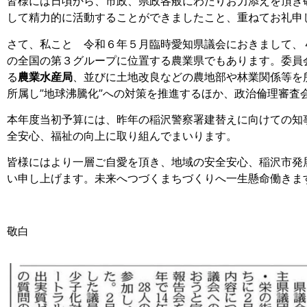
皆様には日頃から、市政、県政各般にわたりお力添えを頂き
して精力的に活動することができましたこと、重ねてお礼申
さて、私こと 令和６年５月臨時愛知県議会におきまして、
の全国の第３グループに位置する農業県でもあります。委員
る
農業水産局
、並びに土地改良などの農地部や林業関係等を
所属し”地球沸騰化”への対策を推進するほか、政治倫理審査
本年度当初予算には、昨年の稲沢警察署建替えに向けての知
全安心、福祉の向上に取り組んでまいります。
皆様にはより一層ご自愛を頂き、地域の安全安心、稲沢市発
い申し上げます。未来へつづくまちづくりへ一生懸命働きま
敬白