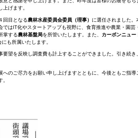
敬意と感謝を申し上げます。また、昨年度は皆様のお蔭をもち
し上げます。
４回目となる
農林水産委員会委員（理事）
に選任されました。
会ではIT化やスタートアップも視野に、食育推進や農業・園芸
所掌する
農林基盤局
を所管いたします。また、
カーボンニュー
会にも所属いたします。
事要望を反映し調査費も計上することができました。引き続き
展へのご尽力をお願い申し上げますとともに、今後ともご指導
す。