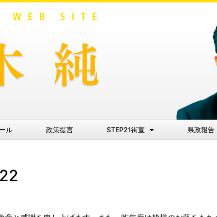
ール
政策提言
STEP21街宣
県政報告
22