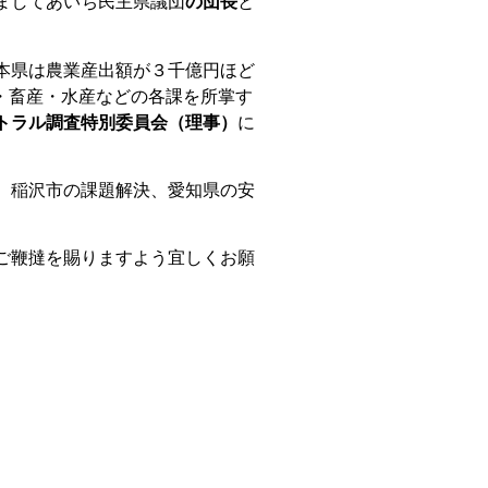
ましてあいち民主県議団
の団長
と
本県は農業産出額が３千億円ほど
・畜産・水産などの各課を所掌す
トラル調査特別委員会（理事）
に
、稲沢市の課題解決、愛知県の安
ご鞭撻を賜りますよう宜しくお願