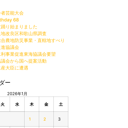
齢者芸能大会
thday 68
盆踊り始まりました
土地改良区和歌山県調査
総合農地防災事業・直轄地すべり
促進協議会
水利事業促進東海協議会要望
協議会から国へ提案活動
水産大臣に遭遇
ダー
2026年1月
火
水
木
金
土
1
2
3