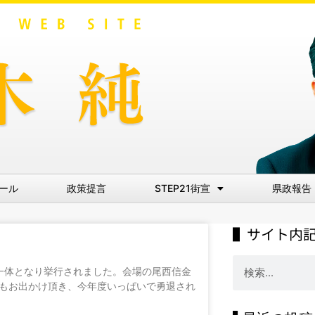
ール
政策提言
STEP21街宣
県政報告
▌サイト内
が一体となり挙行されました。会場の尾西信金
にもお出かけ頂き、今年度いっぱいで勇退され