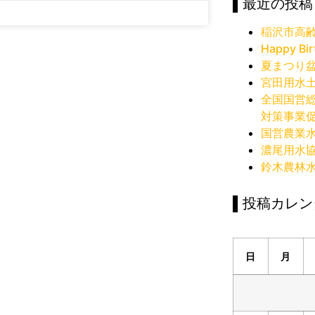
▌最近の投稿
稲沢市高
Happy Bir
夏まつり
宮田用水
全国国営
対策事業
国営農業
濃尾用水
鈴木農林
▌投稿カレン
日
月