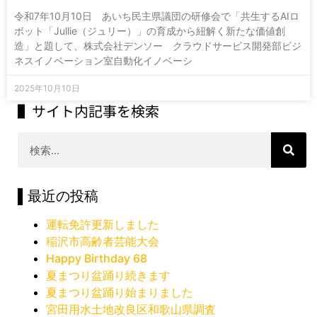
令和7年10月10日 あいち民主県議団の研修会で「共生するAIロ
ボット「Jullie（ジュリー）」の育成から紐解く新たな価値創
造」と題して、株式会社デンソー クラウドサービス開発部ビジ
ネスイノベーション室自動化イノベーシ
2025年10月10日
▌サイト内記事を検索
▌最近の投稿
運転免許更新しました
稲沢市高齢者芸能大会
Happy Birthday 68
夏まつり盆踊り続きます
夏まつり盆踊り始まりました
宮田用水土地改良区和歌山県調査