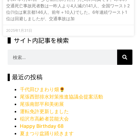
交通死亡事故死者数は一昨人より4人減の141人、全国ワースト2
位(1位は東京都146人、前年＋10人)でした。6年連続ワースト1
位は回避しましたが、交通事故は加
2025年1月31日
▌サイト内記事を検索
▌最近の投稿
千代田ひまわり畑🌻
尾張西部排水対策推進協議会提案活動
尾張南部平和美術展
運転免許更新しました
稲沢市高齢者芸能大会
Happy Birthday 68
夏まつり盆踊り続きます