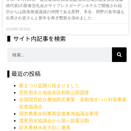
靖代表)の新春交礼会がサイプレスガーデンホテルで開催され稲
沢からは政策推進議員の仲間である星野、木全、岡野の各市議も
出席され皆さんと新年を寿ぎ懇親を深めました
2025年1月25日
▌サイト内記事を検索
▌最近の投稿
夏まつり盆踊り始まりました
宮田用水土地改良区和歌山県調査
全国国営総合農地防災事業・直轄地すべり対策事業
促進協議会
国営農業水利事業促進東海協議会要望
濃尾用水協議会から国へ提案活動
鈴木農林水産大臣に遭遇