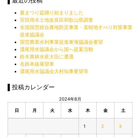
▌最近の投稿
夏まつり盆踊り始まりました
宮田用水土地改良区和歌山県調査
全国国営総合農地防災事業・直轄地すべり対策事業
促進協議会
国営農業水利事業促進東海協議会要望
濃尾用水協議会から国へ提案活動
鈴木農林水産大臣に遭遇
名鉄本線展望車
濃尾用水協議会大村知事要望等
▌投稿カレンダー
2024年8月
日
月
火
水
木
金
土
1
2
3