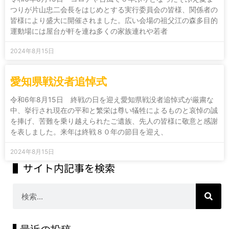
つりが片山忠二会長をはじめとする実行委員会の皆様、関係者の
皆様により盛大に開催されました。広い会場の祖父江の森多目的
運動場には屋台が軒を連ね多くの家族連れや若者
2024年8月15日
愛知県戦没者追悼式
令和6年8月15日 終戦の日を迎え愛知県戦没者追悼式が厳粛な
中、挙行され現在の平和と繁栄は尊い犠牲によるものと哀悼の誠
を捧げ、苦難を乗り越えられたご遺族、先人の皆様に敬意と感謝
を表しました。来年は終戦８０年の節目を迎え、
2024年8月15日
▌サイト内記事を検索