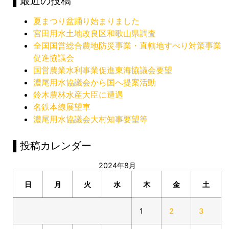
▌最近の投稿
夏まつり盆踊り始まりました
宮田用水土地改良区和歌山県調査
全国国営総合農地防災事業・直轄地すべり対策事業
促進協議会
国営農業水利事業促進東海協議会要望
濃尾用水協議会から国へ提案活動
鈴木農林水産大臣に遭遇
名鉄本線展望車
濃尾用水協議会大村知事要望等
▌投稿カレンダー
2024年8月
日
月
火
水
木
金
土
1
2
3