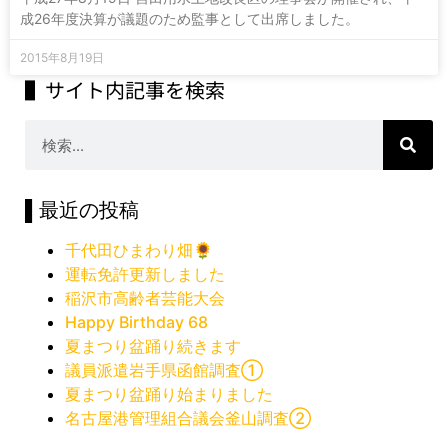
成26年度決算が議題のため監事として出席しました。
2015年8月19日
▌サイト内記事を検索
▌最近の投稿
千代田ひまわり畑🌻
運転免許更新しました
稲沢市高齢者芸能大会
Happy Birthday 68
夏まつり盆踊り続きます
議員派遣岩手県函館調査①
夏まつり盆踊り始まりました
名古屋港管理組合議会釜山調査②