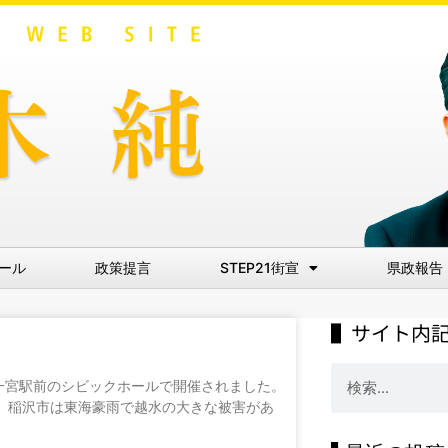
ール
政策提言
STEP21街宣
県政報告
▌サイト内
が一宮駅前のシビックホールで開催されました。
す。稲沢市は東海豪雨で越水の大きな被害があ