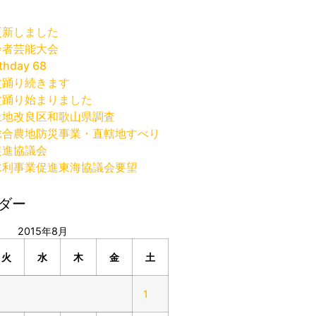
更新しました
齢者芸能大会
thday 68
盆踊り続きます
盆踊り始まりました
土地改良区和歌山県調査
総合農地防災事業・直轄地すべり
促進協議会
水利事業促進東海協議会要望
ダー
2015年8月
火
水
木
金
土
1