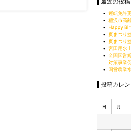
▌最近の投稿
運転免許
稲沢市高
Happy Bir
夏まつり
夏まつり
宮田用水
全国国営
対策事業
国営農業
▌投稿カレン
日
月