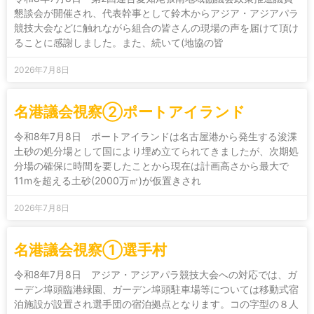
懇談会が開催され、代表幹事として鈴木からアジア・アジアパラ
競技大会などに触れながら組合の皆さんの現場の声を届けて頂け
ることに感謝しました。また、続いて(地協の皆
2026年7月8日
名港議会視察②ポートアイランド
令和8年7月8日 ポートアイランドは名古屋港から発生する浚渫
土砂の処分場として国により埋め立てられてきましたが、次期処
分場の確保に時間を要したことから現在は計画高さから最大で
11mを超える土砂(2000万㎥)が仮置きされ
2026年7月8日
名港議会視察①選手村
令和8年7月8日 アジア・アジアパラ競技大会への対応では、ガ
ーデン埠頭臨港緑園、ガーデン埠頭駐車場等については移動式宿
泊施設が設置され選手団の宿泊拠点となります。コの字型の８人