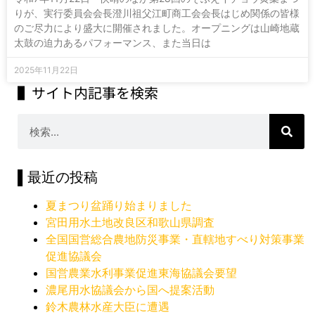
りが、実行委員会会長澄川祖父江町商工会会長はじめ関係の皆様
のご尽力により盛大に開催されました。オープニングは山崎地蔵
太鼓の迫力あるパフォーマンス、また当日は
2025年11月22日
▌サイト内記事を検索
▌最近の投稿
夏まつり盆踊り始まりました
宮田用水土地改良区和歌山県調査
全国国営総合農地防災事業・直轄地すべり対策事業
促進協議会
国営農業水利事業促進東海協議会要望
濃尾用水協議会から国へ提案活動
鈴木農林水産大臣に遭遇