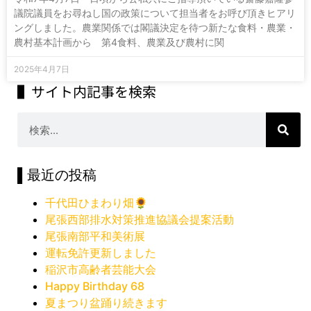
議院議員をお尋ねし国の政策について担当者をお呼び頂きヒアリ
ングしました。農業関係では閣議決定を待つ新たな食料・農業・
農村基本計画から 第4食料、農業及び農村に関
2025年4月7日
▌サイト内記事を検索
▌最近の投稿
千代田ひまわり畑🌻
尾張西部排水対策推進協議会提案活動
尾張南部平和美術展
運転免許更新しました
稲沢市高齢者芸能大会
Happy Birthday 68
夏まつり盆踊り続きます