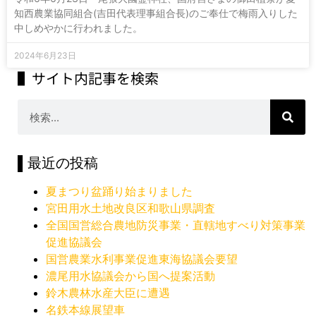
知西農業協同組合(吉田代表理事組合長)のご奉仕で梅雨入りした
中しめやかに行われました。
2024年6月23日
▌サイト内記事を検索
▌最近の投稿
夏まつり盆踊り始まりました
宮田用水土地改良区和歌山県調査
全国国営総合農地防災事業・直轄地すべり対策事業
促進協議会
国営農業水利事業促進東海協議会要望
濃尾用水協議会から国へ提案活動
鈴木農林水産大臣に遭遇
名鉄本線展望車