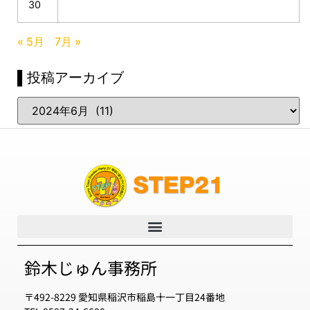
30
« 5月
7月 »
▌投稿アーカイブ
鈴木じゅん事務所
〒492-8229 愛知県稲沢市稲島十一丁目24番地