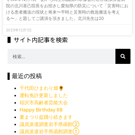
院の北川喜己院長をお招きし愛知県の防災について「災害時にお
ける患者搬送の現状と将来〜平時と災害時の救急搬送を考え
る〜」と題してご講演を頂きました。北川先生は20
2023年12月1日
▌サイト内記事を検索
▌最近の投稿
千代田ひまわり畑🌻
運転免許更新しました
稲沢市高齢者芸能大会
Happy Birthday 68
夏まつり盆踊り続きます
議員派遣調査岩手県函館②
議員派遣岩手県函館調査①