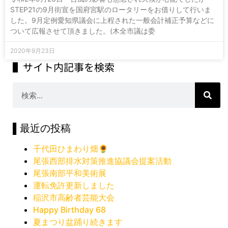
STEP21の9月街宣を国府宮駅のロータリーをお借りして行いま
した。9月定例愛知県議会に上程された一般会計補正予算などに
ついて広報させて頂きました。(木全市議は委
2020年9月23日
▌サイト内記事を検索
▌最近の投稿
千代田ひまわり畑🌻
尾張西部排水対策推進協議会提案活動
尾張南部平和美術展
運転免許更新しました
稲沢市高齢者芸能大会
Happy Birthday 68
夏まつり盆踊り続きます