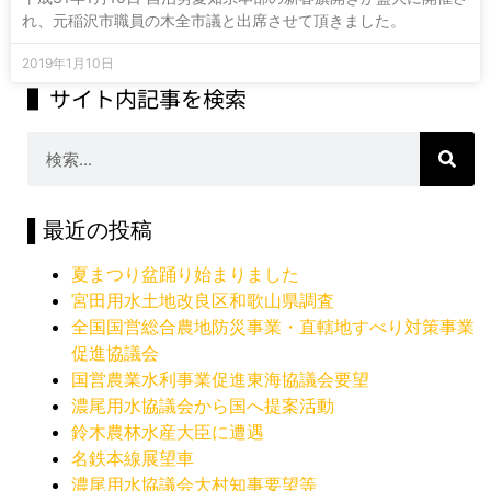
れ、元稲沢市職員の木全市議と出席させて頂きました。
2019年1月10日
▌サイト内記事を検索
▌最近の投稿
夏まつり盆踊り始まりました
宮田用水土地改良区和歌山県調査
全国国営総合農地防災事業・直轄地すべり対策事業
促進協議会
国営農業水利事業促進東海協議会要望
濃尾用水協議会から国へ提案活動
鈴木農林水産大臣に遭遇
名鉄本線展望車
濃尾用水協議会大村知事要望等