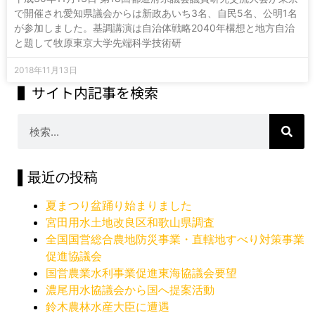
で開催され愛知県議会からは新政あいち3名、自民5名、公明1名
が参加しました。基調講演は自治体戦略2040年構想と地方自治
と題して牧原東京大学先端科学技術研
2018年11月13日
▌サイト内記事を検索
▌最近の投稿
夏まつり盆踊り始まりました
宮田用水土地改良区和歌山県調査
全国国営総合農地防災事業・直轄地すべり対策事業
促進協議会
国営農業水利事業促進東海協議会要望
濃尾用水協議会から国へ提案活動
鈴木農林水産大臣に遭遇