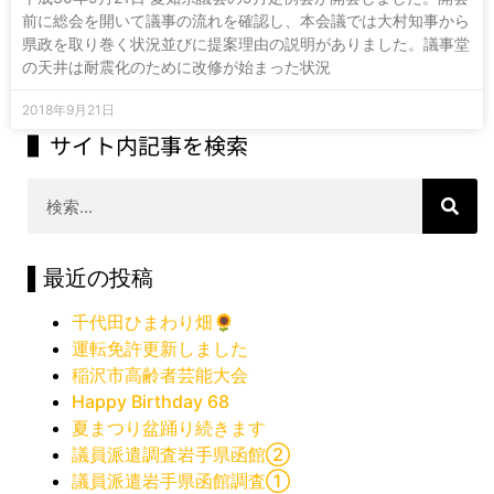
前に総会を開いて議事の流れを確認し、本会議では大村知事から
県政を取り巻く状況並びに提案理由の説明がありました。議事堂
の天井は耐震化のために改修が始まった状況
2018年9月21日
▌サイト内記事を検索
▌最近の投稿
千代田ひまわり畑🌻
運転免許更新しました
稲沢市高齢者芸能大会
Happy Birthday 68
夏まつり盆踊り続きます
議員派遣調査岩手県函館②
議員派遣岩手県函館調査①