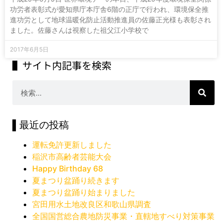
功労者表彰式が愛知県庁本庁舎6階の正庁で行われ、環境保全推
進功労として地球温暖化防止活動推進員の佐藤正光様も表彰され
ました。佐藤さんは視察した祖父江小学校で
2017年6月5日
▌サイト内記事を検索
▌最近の投稿
運転免許更新しました
稲沢市高齢者芸能大会
Happy Birthday 68
夏まつり盆踊り続きます
夏まつり盆踊り始まりました
宮田用水土地改良区和歌山県調査
全国国営総合農地防災事業・直轄地すべり対策事業