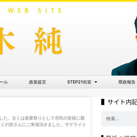
ール
政策提言
STEP21街宣
県政報告
▌サイト内
しました。古くは産業祭りとして市民の皆様に親
多くの皆さんにご来場頂きました。サテライト