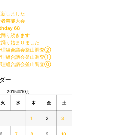
更新しました
齢者芸能大会
thday 68
盆踊り続きます
盆踊り始まりました
管理組合議会釜山調査②
管理組合議会釜山調査①
管理組合議会釜山調査⓪
ダー
2015年10月
火
水
木
金
土
1
2
3
6
7
8
9
10