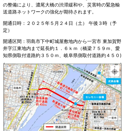
の整備により、濃尾大橋の渋滞緩和や、災害時の緊急輸
送道路ネットワークの強化が期待されます。
開通日時：２０２５年５月２４日（土） 午後３時（予
定）
開通区間：羽島市下中町城屋敷地内から一宮市 東加賀野
井字江東地内まで延長約１．６ｋｍ（橋梁７５９ｍ、愛
知県側取付道路約３５０ｍ、岐阜県側取付道路約４５０)