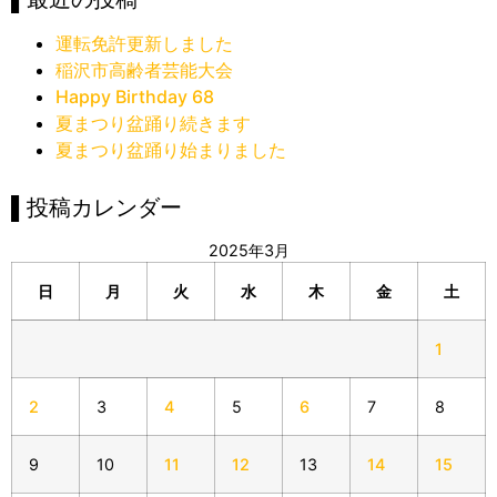
運転免許更新しました
稲沢市高齢者芸能大会
Happy Birthday 68
夏まつり盆踊り続きます
夏まつり盆踊り始まりました
▌投稿カレンダー
2025年3月
日
月
火
水
木
金
土
1
2
3
4
5
6
7
8
9
10
11
12
13
14
15