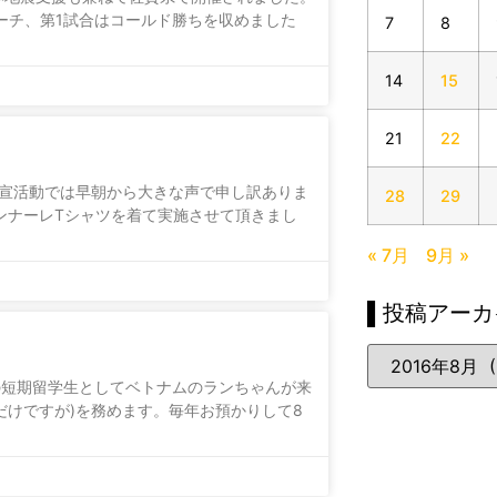
コーチ、第1試合はコールド勝ちを収めました
7
8
14
15
21
22
の街宣活動では早朝から大きな声で申し訳ありま
28
29
ンナーレTシャツを着て実施させて頂きまし
« 7月
9月 »
▌投稿アーカ
間の短期留学生としてベトナムのランちゃんが来
だけですが)を務めます。毎年お預かりして8