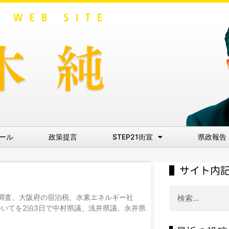
ール
政策提言
STEP21街宣
県政報告
▌サイト内
困調査、大阪府の宿泊税、水素エネルギー社
いてを2泊3日で中村県議、浅井県議、永井県