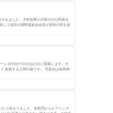
挙行されました。大村知事の式辞ののち黙祷を
代表して稲沢の鵜野遺族会会長が追悼の辞を述
ーレ2016が11日の山の日に開幕します。今
イ 創造する人間の旅です。 写真右は味岡伸
にわたり始まりました。各部局からヒアリング