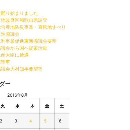
盆踊り始まりました
土地改良区和歌山県調査
総合農地防災事業・直轄地すべり
促進協議会
水利事業促進東海協議会要望
協議会から国へ提案活動
水産大臣に遭遇
展望車
協議会大村知事要望等
ダー
2016年8月
火
水
木
金
土
2
3
4
5
6