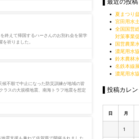
▌最近の投稿
夏まつり
宮田用水
全国国営
留学を終えて帰国するハーさんのお別れ会を留学
対策事業
躍を祈りました。
国営農業
濃尾用水
鈴木農林
名鉄本線
濃尾用水
年天候不順で中止になった防災訓練が地域の皆
▌投稿カレン
クラスの大規模地震、南海トラフ地震を想定
日
月
1
熊本地震支援も兼ねて佐賀県で開催されました。