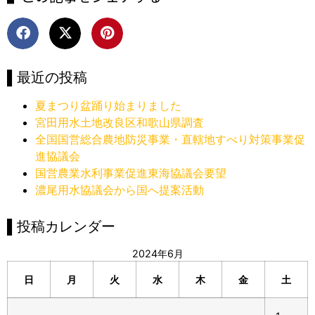
▌最近の投稿
夏まつり盆踊り始まりました
宮田用水土地改良区和歌山県調査
全国国営総合農地防災事業・直轄地すべり対策事業促
進協議会
国営農業水利事業促進東海協議会要望
濃尾用水協議会から国へ提案活動
▌投稿カレンダー
2024年6月
日
月
火
水
木
金
土