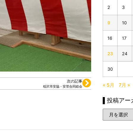
2
3
9
10
16
17
23
24
30
次の記事
« 5月
7月 »
稲沢市安協・安管合同総会
▌投稿アー