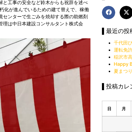
解と工事の安全など鈴木からも祝辞を述べ
老朽化が進んでいるための建て替えで、稼働
境センターで生ごみを焼却する際の助燃剤
管理は中日本建設コンサルタント株式会
▌最近の投
千代田ひ
運転免
稲沢市
Happy B
夏まつ
▌投稿カレ
日
月