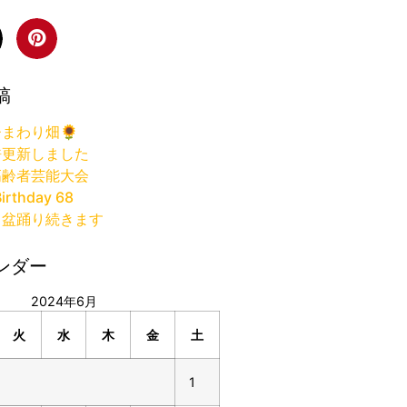
稿
まわり畑🌻
許更新しました
高齢者芸能大会
irthday 68
り盆踊り続きます
ンダー
2024年6月
火
水
木
金
土
1