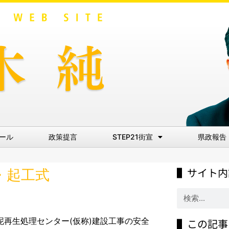
ール
政策提言
STEP21街宣
県政報告
▌サイト内
・起工式
泥再生処理センター(仮称)建設工事の安全
▌この記事