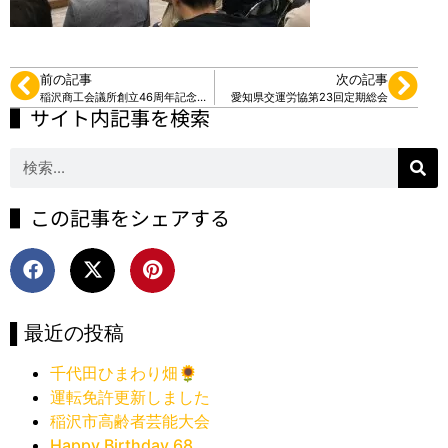
前の記事
次の記事
稲沢商工会議所創立46周年記念表彰式
愛知県交運労協第23回定期総会
▌サイト内記事を検索
▌この記事をシェアする
▌最近の投稿
千代田ひまわり畑🌻
運転免許更新しました
稲沢市高齢者芸能大会
Happy Birthday 68