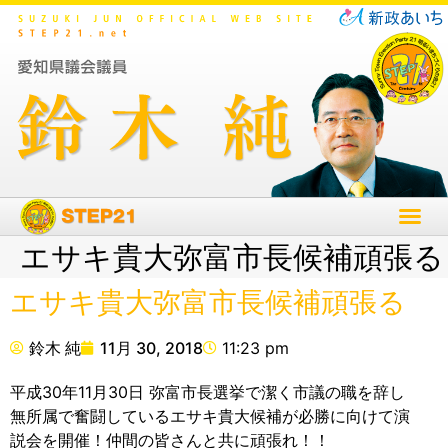
エサキ貴大弥富市長候補頑張る
エサキ貴大弥富市長候補頑張る
鈴木 純
11月 30, 2018
11:23 pm
平成30年11月30日 弥富市長選挙で潔く市議の職を辞し
無所属で奮闘しているエサキ貴大候補が必勝に向けて演
説会を開催！仲間の皆さんと共に頑張れ！！