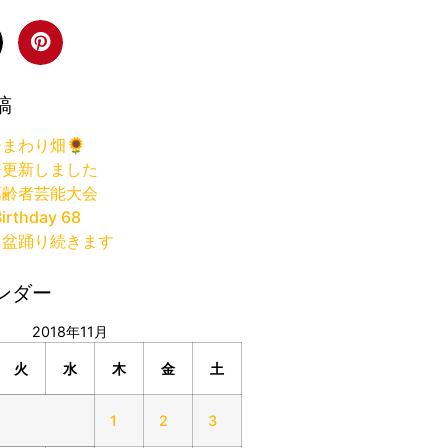
稿
まわり畑🌻
許更新しました
高齢者芸能大会
irthday 68
り盆踊り続きます
ンダー
2018年11月
火
水
木
金
土
1
2
3