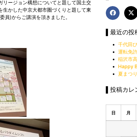
ガリージョン構想についてと題して国土交
を生かした中京大都市圏づくりと題して東
委員)からご講演を頂きました。
▌最近の投
千代田ひ
運転免
稲沢市
Happy B
夏まつ
▌投稿カレ
日
月