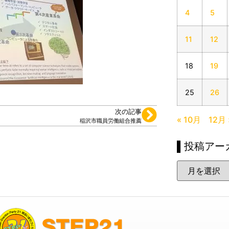
4
5
11
12
18
19
25
26
次の記事
« 10月
12月 
稲沢市職員労働組合推薦
▌投稿アー