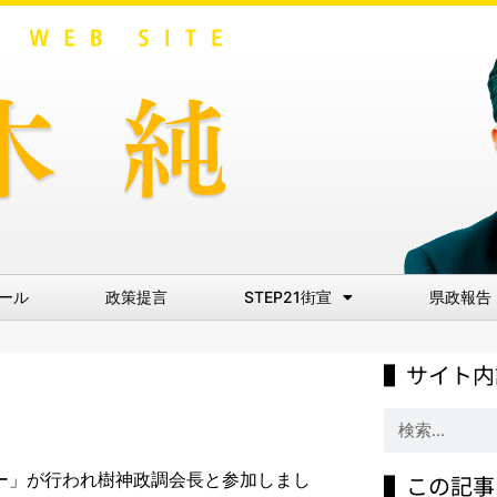
ール
政策提言
STEP21街宣
県政報告
▌サイト内
ミナー」が行われ樹神政調会長と参加しまし
▌この記事