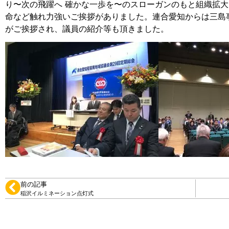
り〜次の飛躍へ 確かな一歩を〜のスローガンのもと組織拡大
命など触れ力強いご挨拶がありました。連合愛知からは三島
がご挨拶され、議員の紹介等も頂きました。
前の記事
稲沢イルミネーション点灯式