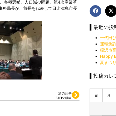
、各種選挙、人口減少問題、第4次産業革
事務局長が、首長を代表して日比津島市長
▌最近の投
千代田ひ
運転免
稲沢市
Happy B
夏まつ
▌投稿カレ
次の記事
日
月
STEP21街宣