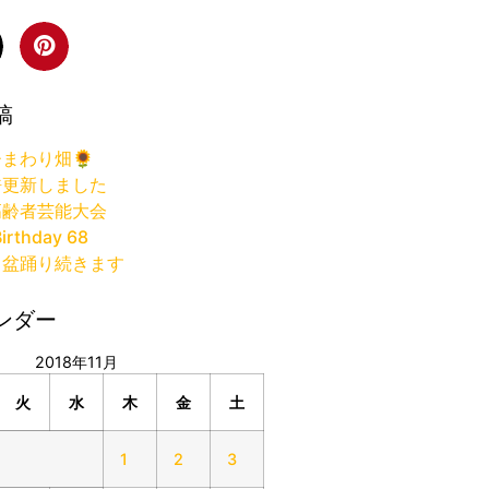
稿
まわり畑🌻
許更新しました
高齢者芸能大会
irthday 68
り盆踊り続きます
ンダー
2018年11月
火
水
木
金
土
1
2
3