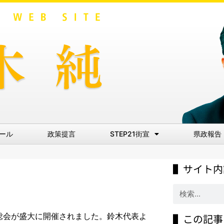
ール
政策提言
STEP21街宣
県政報告
▌サイト内
定期総会が盛大に開催されました。鈴木代表よ
▌この記事