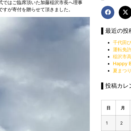
。式ではご臨席頂いた加藤稲沢市長へ理事
ですが寄付を贈らせて頂きました。
▌最近の投
千代田ひ
運転免
稲沢市
Happy B
夏まつ
▌投稿カレ
日
月
1
2