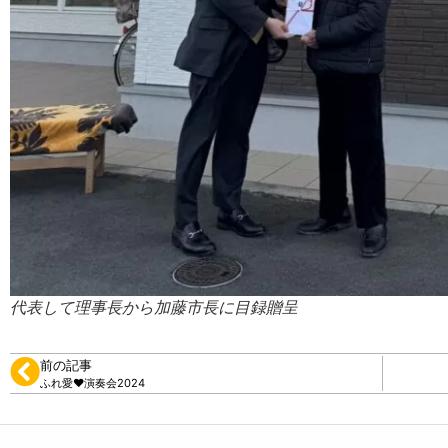
代表して理事長から加藤市長に目録贈呈
前の記事
ふれ愛❤️演奏会2024