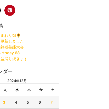
稿
まわり畑🌻
許更新しました
高齢者芸能大会
irthday 68
り盆踊り続きます
ンダー
2024年12月
火
水
木
金
土
3
4
5
6
7