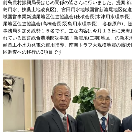
前島農村振興局長はじめ関係の皆さんに行いました。提案者
島用水、扶桑土地改良区)、宮田用水地域国営新濃尾地区促進
域国営事業新濃尾地区促進協議会(穂積会長(木津用水理事長
尾地区促進協議会(高橋会長(羽島用水理事長)、各務原市)
事務局を加え総勢１５名です。主な内容は今月１３日に東海
れている国営総合農地防災事業「新濃尾(二期)地区」の新木
頭首工小水力発電の運用指導、南海トラフ大規模地震の液状
区調査への移行の3項目です