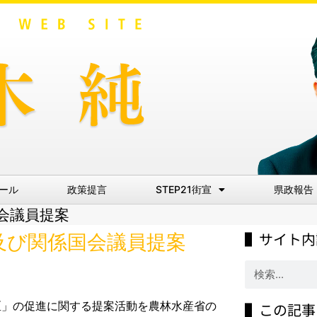
ール
政策提言
STEP21街宣
県政報告
会議員提案
▌サイト内
及び関係国会議員提案
地区」の促進に関する提案活動を農林水産省の
▌この記事