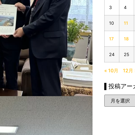
3
4
10
11
17
18
24
25
« 10月
12月 
▌投稿アー