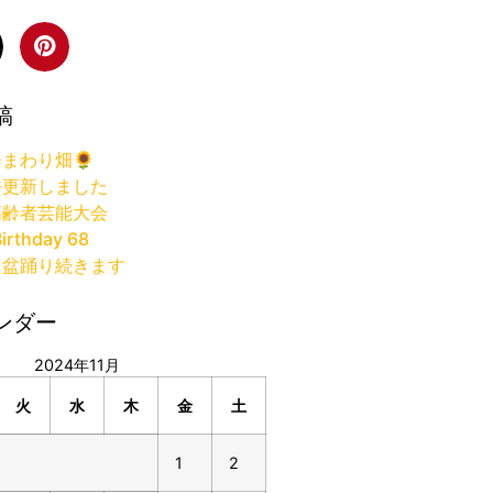
稿
まわり畑🌻
許更新しました
高齢者芸能大会
irthday 68
り盆踊り続きます
ンダー
2024年11月
火
水
木
金
土
1
2