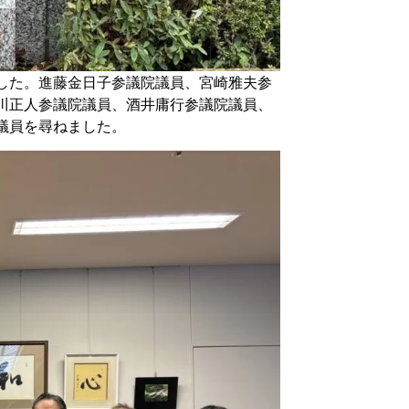
した。進藤金日子参議院議員、宮崎雅夫参
川正人参議院議員、酒井庸行参議院議員、
議員を尋ねました。