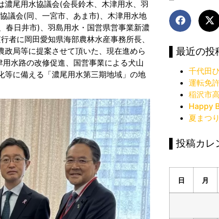
は濃尾用水協議会(会長鈴木、木津用水、羽
協議会(同、一宮市、あま市)、木津用水地
)、春日井市)、羽島用水・国営県営事業新濃
、随行者に岡田愛知県海部農林水産事務所長、
▌最近の投
農政局等に提案させて頂いた、現在進めら
津用水路の改修促進、国営事業による犬山
千代田ひ
化等に備える「濃尾用水第三期地域」の地
運転免
稲沢市
Happy B
夏まつ
▌投稿カレ
日
月