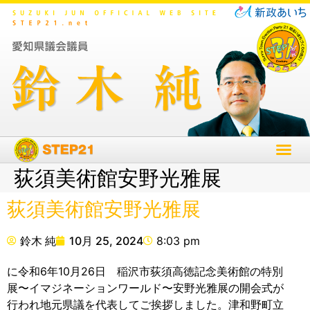
荻須美術館安野光雅展
荻須美術館安野光雅展
鈴木 純
10月 25, 2024
8:03 pm
に令和6年10月26日 稲沢市荻須高徳記念美術館の特別
展〜イマジネーションワールド〜安野光雅展の開会式が
行われ地元県議を代表してご挨拶しました。津和野町立