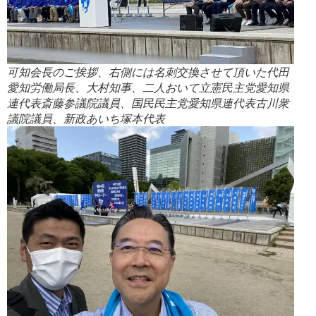
可知会長のご挨拶、右側には名刺交換させて頂いた代田
愛知労働局長、大村知事、二人おいて立憲民主党愛知県
連代表斎藤参議院議員、国民民主党愛知県連代表古川衆
議院議員、新政あいち塚本代表