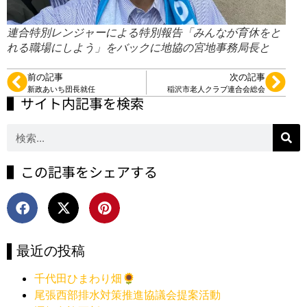
連合特別レンジャーによる特別報告「みんなが育休をと
れる職場にしよう」をバックに地協の宮地事務局長と
前の記事
次の記事
新政あいち団長就任
稲沢市老人クラブ連合会総会
▌サイト内記事を検索
▌この記事をシェアする
▌最近の投稿
千代田ひまわり畑🌻
尾張西部排水対策推進協議会提案活動