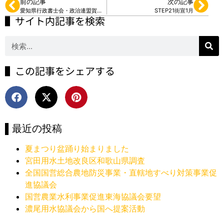
前の記事
次の記事
愛知県行政書士会・政治連盟賀詞交歓会
STEP21街宣1月
▌サイト内記事を検索
▌この記事をシェアする
▌最近の投稿
夏まつり盆踊り始まりました
宮田用水土地改良区和歌山県調査
全国国営総合農地防災事業・直轄地すべり対策事業促
進協議会
国営農業水利事業促進東海協議会要望
濃尾用水協議会から国へ提案活動