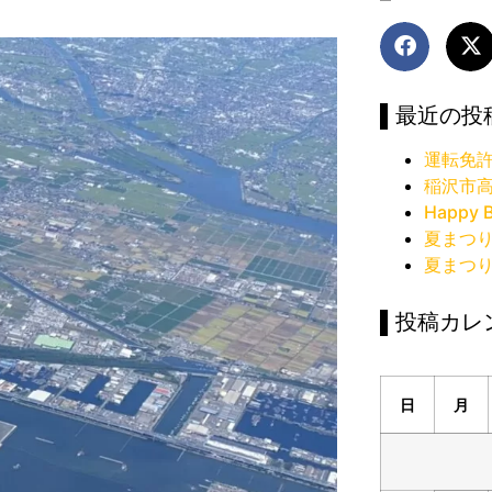
▌最近の投
運転免
稲沢市
Happy B
夏まつ
夏まつ
▌投稿カレ
日
月