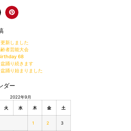
稿
許更新しました
高齢者芸能大会
irthday 68
り盆踊り続きます
り盆踊り始まりました
ンダー
2022年9月
火
水
木
金
土
1
2
3