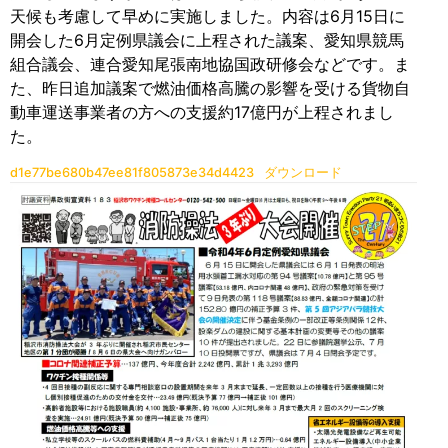
天候も考慮して早めに実施しました。内容は6月15日に
開会した6月定例県議会に上程された議案、愛知県競馬
組合議会、連合愛知尾張南地協国政研修会などです。ま
た、昨日追加議案で燃油価格高騰の影響を受ける貨物自
動車運送事業者の方への支援約17億円が上程されまし
た。
d1e77be680b47ee81f805873e34d4423
ダウンロード