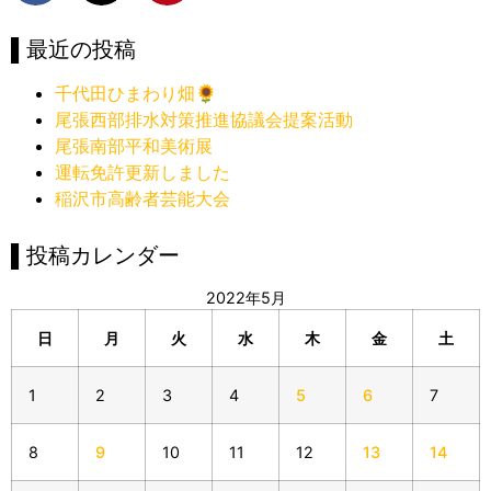
▌最近の投稿
千代田ひまわり畑🌻
尾張西部排水対策推進協議会提案活動
尾張南部平和美術展
運転免許更新しました
稲沢市高齢者芸能大会
▌投稿カレンダー
2022年5月
日
月
火
水
木
金
土
1
2
3
4
5
6
7
8
9
10
11
12
13
14