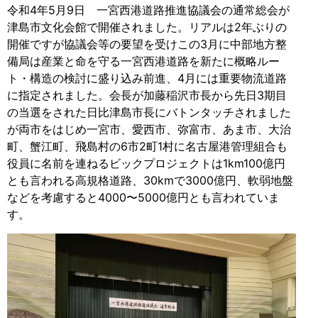
令和4年5月9日 一宮西港道路推進協議会の通常総会が
津島市文化会館で開催されました。リアルは2年ぶりの
開催ですが協議会等の要望を受けこの3月に中部地方整
備局は産業と命を守る一宮西港道路を新たに概略ルー
ト・構造の検討に盛り込み前進、4月には重要物流道路
に指定されました。会長が加藤稲沢市長から先日3期目
の当選をされた日比津島市長にバトンタッチされました
が両市をはじめ一宮市、愛西市、弥富市、あま市、大治
町、蟹江町、飛島村の6市2町1村に名古屋港管理組合も
役員に名前を連ねるビックプロジェクトは1km100億円
とも言われる高規格道路、30kmで3000億円、軟弱地盤
などを考慮すると4000〜5000億円とも言われていま
す。