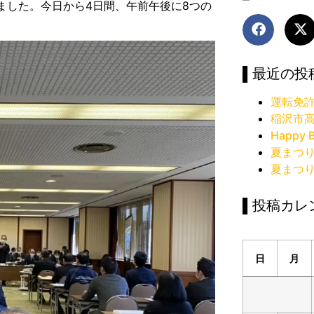
ました。今日から4日間、午前午後に8つの
▌最近の投
運転免
稲沢市
Happy B
夏まつ
夏まつ
▌投稿カレ
日
月