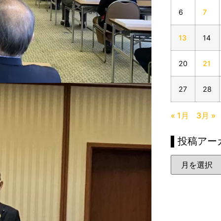
6
7
13
14
20
21
27
28
« 1月
3月 »
▌投稿アー