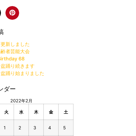
稿
許更新しました
高齢者芸能大会
irthday 68
り盆踊り続きます
り盆踊り始まりました
ンダー
2022年2月
火
水
木
金
土
1
2
3
4
5