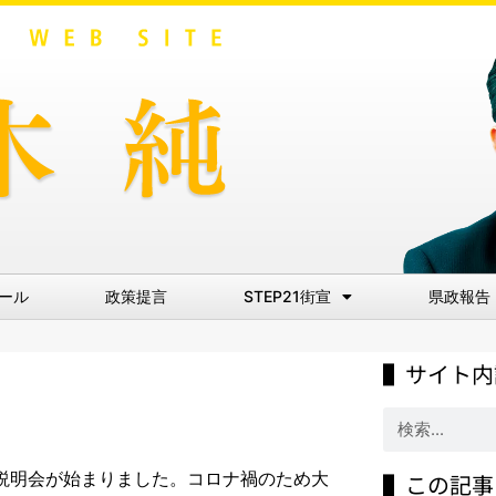
ール
政策提言
STEP21街宣
県政報告
▌サイト内
案説明会が始まりました。コロナ禍のため大
▌この記事