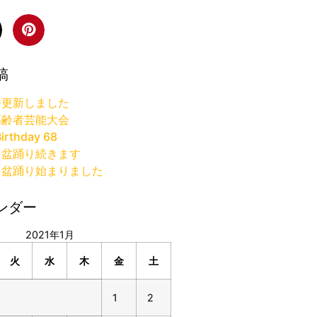
稿
許更新しました
高齢者芸能大会
irthday 68
り盆踊り続きます
り盆踊り始まりました
ンダー
2021年1月
火
水
木
金
土
1
2