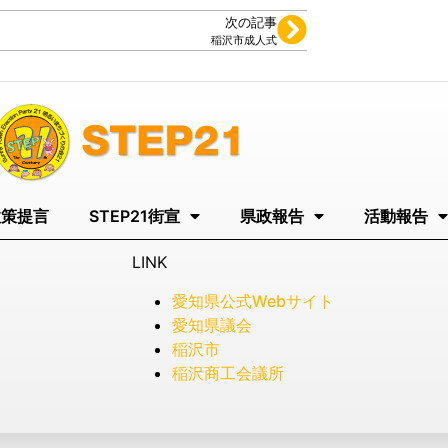
次の記事
稲沢市成人式
政策提言
STEP21街宣
県政報告
活動報告
LINK
愛知県公式Webサイト
愛知県議会
稲沢市
稲沢商工会議所