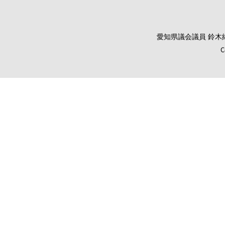
愛知県議会議員 鈴木純 オ
C