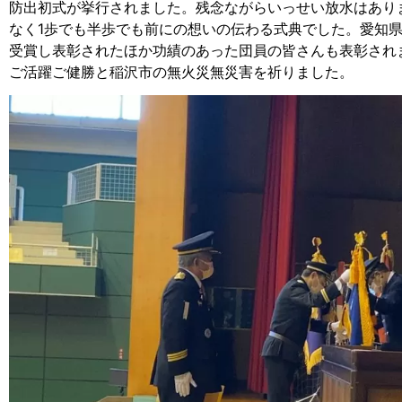
防出初式が挙行されました。残念ながらいっせい放水はあり
なく1歩でも半歩でも前にの想いの伝わる式典でした。愛知
受賞し表彰されたほか功績のあった団員の皆さんも表彰され
ご活躍ご健勝と稲沢市の無火災無災害を祈りました。