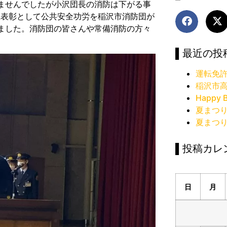
ませんでしたが小沢団長の消防は下がる事
県表彰として公共安全功労を稲沢市消防団が
ました。消防団の皆さんや常備消防の方々
▌最近の投
運転免
稲沢市
Happy B
夏まつ
夏まつ
▌投稿カレ
日
月