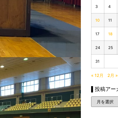
3
4
10
11
17
18
24
25
31
« 12月
2月 »
▌投稿アー