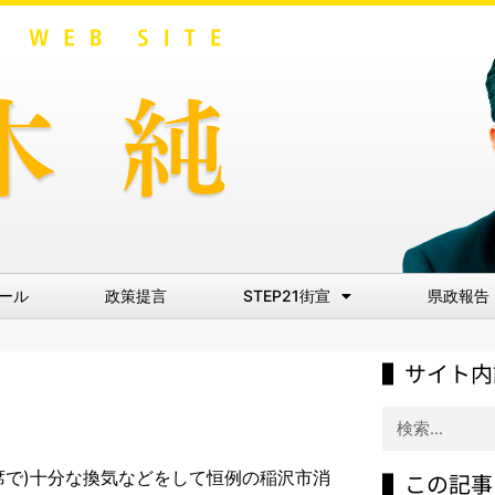
ール
政策提言
STEP21街宣
県政報告
▌サイト内
席で)十分な換気などをして恒例の稲沢市消
▌この記事