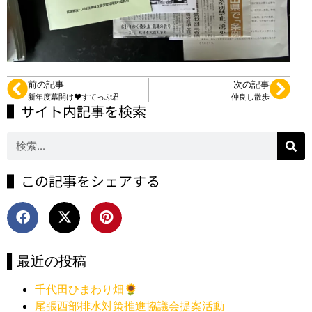
前の記事
次の記事
新年度幕開け❤️すてっぷ君
仲良し散歩
▌サイト内記事を検索
▌この記事をシェアする
▌最近の投稿
千代田ひまわり畑🌻
尾張西部排水対策推進協議会提案活動