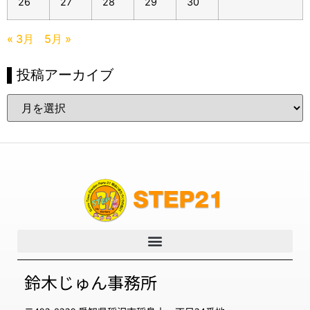
26
27
28
29
30
« 3月
5月 »
▌投稿アーカイブ
鈴木じゅん事務所