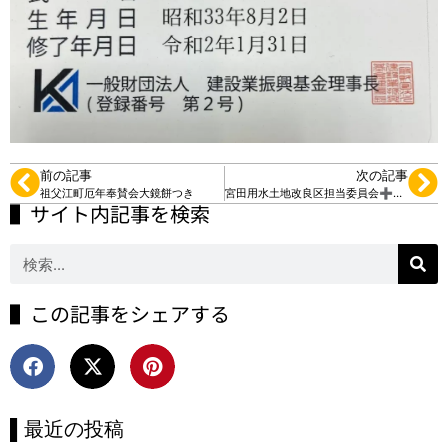
前の記事
次の記事
祖父江町厄年奉賛会大鏡餅つき
宮田用水土地改良区担当委員会➕すてっぷ君
▌サイト内記事を検索
▌この記事をシェアする
▌最近の投稿