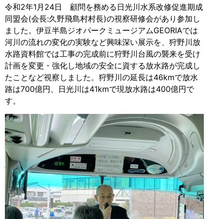
令和2年1月24日 顧問を務める日光川水系改修促進期成
同盟会(会長:久野飛島村村長)の視察研修会があり参加し
ました。伊豆半島ジオパークミュージアムGEORIAでは
河川の流れの変化の実験など興味深い展示を、狩野川放
水路資料館では工事の完成前に狩野川台風の襲来を受け
計画を変更・強化し地域の安全に資する放水路が完成し
たことなど視察しました。狩野川の延長は46kmで放水
路は700億円、日光川は41kmで現放水路は400億円で
す。