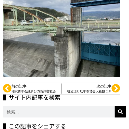
前の記事
次の記事
稲沢青年会議所(JC)賀詞交歓会
祖父江町厄年奉賛会大鏡餅つき
▌サイト内記事を検索
▌この記事をシェアする