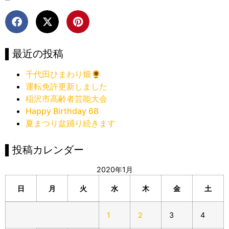
▌最近の投稿
千代田ひまわり畑🌻
運転免許更新しました
稲沢市高齢者芸能大会
Happy Birthday 68
夏まつり盆踊り続きます
▌投稿カレンダー
2020年1月
日
月
火
水
木
金
土
1
2
3
4