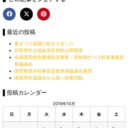
▌最近の投稿
夏まつり盆踊り始まりました
宮田用水土地改良区和歌山県調査
全国国営総合農地防災事業・直轄地すべり対策事業促
進協議会
国営農業水利事業促進東海協議会要望
濃尾用水協議会から国へ提案活動
▌投稿カレンダー
2019年10月
日
月
火
水
木
金
土