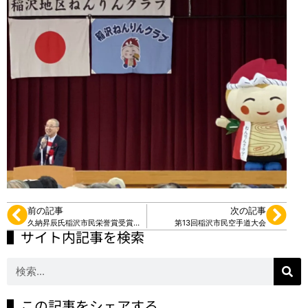
前の記事
次の記事
久納昇辰氏稲沢市民栄誉賞受賞を祝う会
第13回稲沢市民空手道大会
▌サイト内記事を検索
▌この記事をシェアする