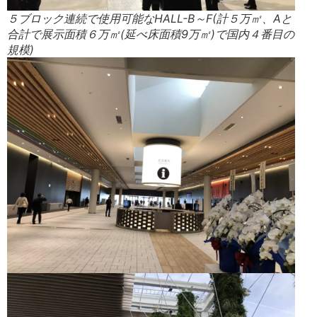
５ブロック連続で使用可能なHALL-B～F(計５万㎡、Aと
合計で展示面積６万㎡(延べ床面積9万㎡)で国内４番目の
規模)