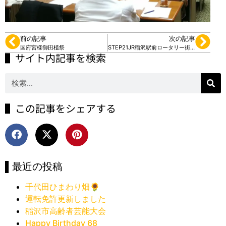
前の記事
次の記事
国府宮様御田植祭
STEP21JR稲沢駅前ロータリー街宣
▌サイト内記事を検索
▌この記事をシェアする
▌最近の投稿
千代田ひまわり畑🌻
運転免許更新しました
稲沢市高齢者芸能大会
Happy Birthday 68