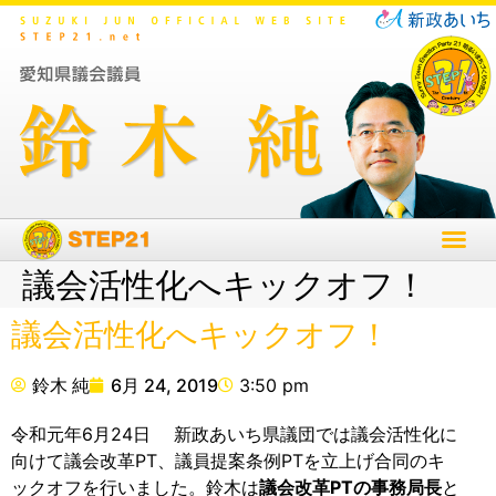
議会活性化へキックオフ！
議会活性化へキックオフ！
鈴木 純
6月 24, 2019
3:50 pm
令和元年6月24日 新政あいち県議団では議会活性化に
向けて議会改革PT、議員提案条例PTを立上げ合同のキ
ックオフを行いました。鈴木は
議会改革PTの事務局長
と