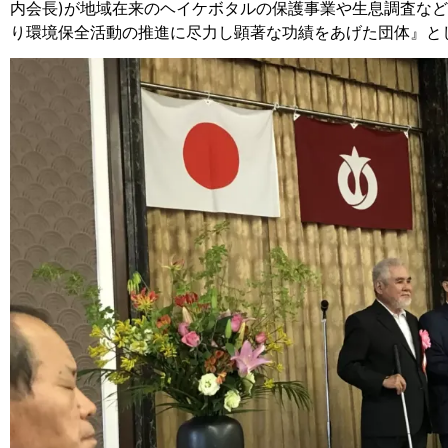
内会長)が地域在来のヘイケボタルの保護事業や生息調査な
り環境保全活動の推進に尽力し顕著な功績をあげた団体』と