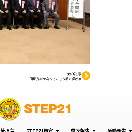
次の記事
国民定期大会＆えんどう明市議総会
政策提言
STEP21街宣
県政報告
活動報告