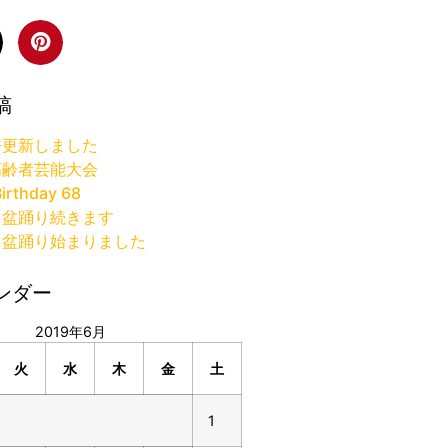
稿
許更新しました
高齢者芸能大会
irthday 68
り盆踊り続きます
り盆踊り始まりました
ンダー
2019年6月
火
水
木
金
土
1