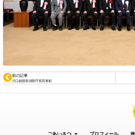
前の記事
川口副団長消防庁長官表彰
ごあいさつ
プロフィール