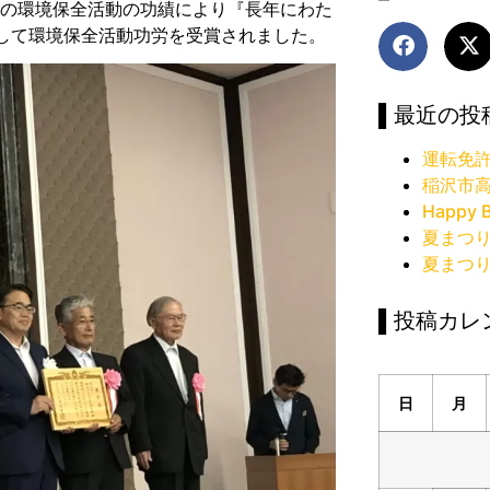
どの環境保全活動の功績により『長年にわた
して環境保全活動功労を受賞されました。
▌最近の投
運転免
稲沢市
Happy B
夏まつ
夏まつ
▌投稿カレ
日
月