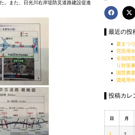
した。また、日光川右岸堤防災道路建設促進
▌最近の投
夏まつ
宮田用
全国国
り対策
国営農
濃尾用
▌投稿カレ
日
月
1
2