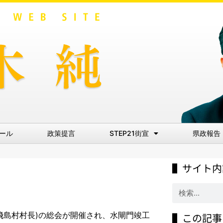
ール
政策提言
STEP21街宣
県政報告
▌サイト内
野飛島村村長)の総会が開催され、水閘門竣工
▌この記事