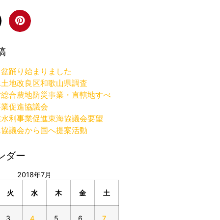
稿
り盆踊り始まりました
水土地改良区和歌山県調査
営総合農地防災事業・直轄地すべ
事業促進協議会
業水利事業促進東海協議会要望
水協議会から国へ提案活動
ンダー
2018年7月
火
水
木
金
土
3
4
5
6
7