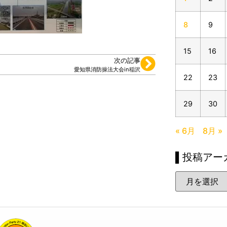
8
9
15
16
次の記事
愛知県消防操法大会in稲沢
22
23
29
30
« 6月
8月 »
▌投稿アー