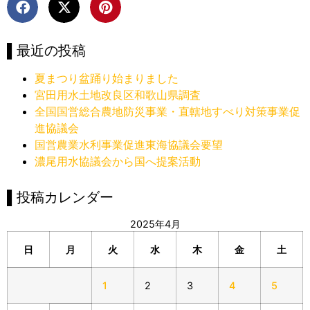
▌最近の投稿
夏まつり盆踊り始まりました
宮田用水土地改良区和歌山県調査
全国国営総合農地防災事業・直轄地すべり対策事業促
進協議会
国営農業水利事業促進東海協議会要望
濃尾用水協議会から国へ提案活動
▌投稿カレンダー
2025年4月
日
月
火
水
木
金
土
1
2
3
4
5