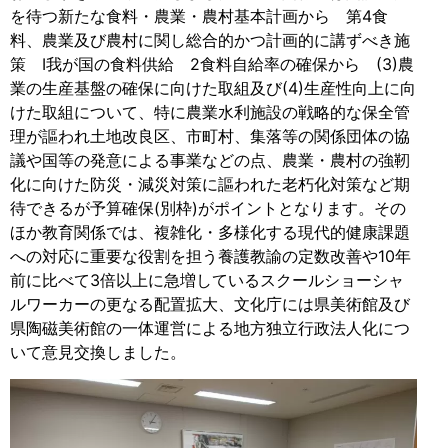
を待つ新たな食料・農業・農村基本計画から 第4食
料、農業及び農村に関し総合的かつ計画的に講ずべき施
策 Ⅰ我が国の食料供給 2食料自給率の確保から (3)農
業の生産基盤の確保に向けた取組及び(4)生産性向上に向
けた取組について、特に農業水利施設の戦略的な保全管
理が謳われ土地改良区、市町村、集落等の関係団体の協
議や国等の発意による事業などの点、農業・農村の強靭
化に向けた防災・減災対策に謳われた老朽化対策など期
待できるが予算確保(別枠)がポイントとなります。その
ほか教育関係では、複雑化・多様化する現代的健康課題
への対応に重要な役割を担う養護教諭の定数改善や10年
前に比べて3倍以上に急増しているスクールショーシャ
ルワーカーの更なる配置拡大、文化庁には県美術館及び
県陶磁美術館の一体運営による地方独立行政法人化につ
いて意見交換しました。