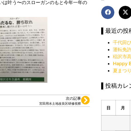
いは叶う〜のスローガンのもと今年一年の
▌最近の投
千代田ひ
運転免
稲沢市
Happy B
夏まつ
▌投稿カレ
次の記事
宮田用水土地改良区研修視察
日
月