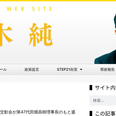
ール
政策提言
STEP21街宣
県政報告
▌サイト内
賀詞交歓会が第47代田畑昌樹理事長のもと盛
▌この記事