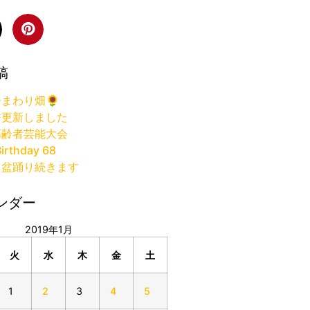
稿
まわり畑🌻
許更新しました
高齢者芸能大会
irthday 68
り盆踊り続きます
ンダー
2019年1月
火
水
木
金
土
1
2
3
4
5