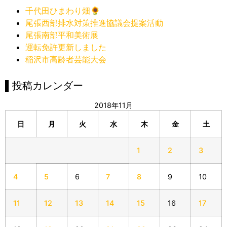
千代田ひまわり畑🌻
尾張西部排水対策推進協議会提案活動
尾張南部平和美術展
運転免許更新しました
稲沢市高齢者芸能大会
▌投稿カレンダー
2018年11月
日
月
火
水
木
金
土
1
2
3
4
5
6
7
8
9
10
11
12
13
14
15
16
17